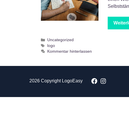
Selbststä
Weiter
Kategorien
Uncategorized
Schlagwörter
logo
Kommentar hinterlassen
2026 Copyright LogoEasy