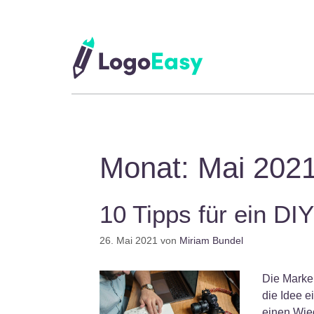
Zum
Inhalt
springen
Monat:
Mai 202
10 Tipps für ein DI
26. Mai 2021
von
Miriam Bundel
Die Marke
die Idee e
einen Wie