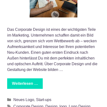
Das Corporate Design ist eines der wichtigsten Teile
im Marketing. Unternehmen schaffen damit ein Bild
von sich, grenzen sich vom Wettbewerb ab – wecken
Aufmerksamkeit und Interesse bei Ihren potentiellen
Neu-Kunden. Einen guten ersten Eindruck nach
Außen hinterlässt Du mit dem perfekten inhaltlichen
und optischen Auftritt. Über Corporate Design und die
Gestaltung der Website bilden …
Weiterlesen …
Kategorien
Neues Logo
,
Start-ups
Schlagwörter
Corporate Design
,
Design
,
logo
,
Logo Design
,