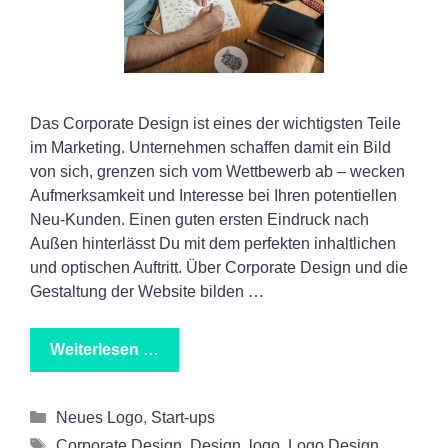
Das Corporate Design ist eines der wichtigsten Teile
im Marketing. Unternehmen schaffen damit ein Bild
von sich, grenzen sich vom Wettbewerb ab – wecken
Aufmerksamkeit und Interesse bei Ihren potentiellen
Neu-Kunden. Einen guten ersten Eindruck nach
Außen hinterlässt Du mit dem perfekten inhaltlichen
und optischen Auftritt. Über Corporate Design und die
Gestaltung der Website bilden …
Weiterlesen …
Kategorien
Neues Logo
,
Start-ups
Schlagwörter
Corporate Design
,
Design
,
logo
,
Logo Design
,